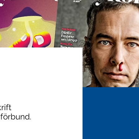
rift
gförbund.