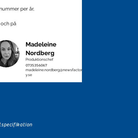
nummer per år, 
 och på 
Madeleine
Nordberg
Produktionschef
0735356067
madeleine.nordberg@newsfactor
y.se
lspecifikation