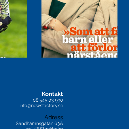
Kontakt
08 545 03 990
info@newsfactory.se
Adress
Sandhamnsgatan 63A
115 28 Stockholm