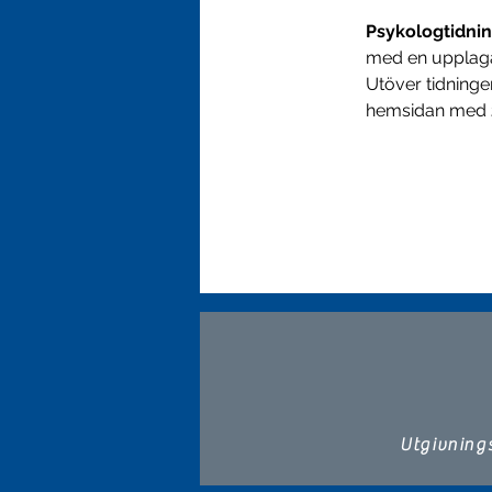
Psykologtidni
med en upplag
Utöver tidning
hemsidan med 
Utgivning