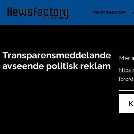
TEMATIDNINGAR
Transparensmeddelande
Mer i
avseende politisk reklam
https:
forord
K